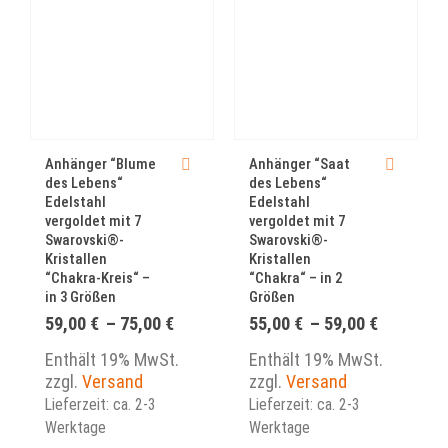
Dieses Produkt weist mehrere Varianten auf. Die Optionen können auf der Produktseite gewählt werden
Dieses Produkt weist mehrere Varianten auf. Die Optionen können auf der Produktseite gewählt werden
Anhänger “Blume
Anhänger “Saat
des Lebens“
des Lebens“
Edelstahl
Edelstahl
vergoldet mit 7
vergoldet mit 7
Swarovski®-
Swarovski®-
Kristallen
Kristallen
“Chakra-Kreis“ –
“Chakra“ – in 2
in 3 Größen
Größen
Preisspanne:
Preisspa
59,00
€
–
75,00
€
55,00
€
–
59,00
€
59,00 €
55,00 €
bis
bis
Enthält 19% MwSt.
Enthält 19% MwSt.
75,00 €
59,00 €
zzgl.
Versand
zzgl.
Versand
Lieferzeit: ca. 2-3
Lieferzeit: ca. 2-3
Werktage
Werktage