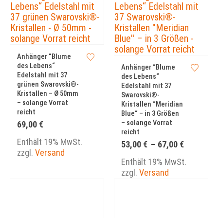
Anhänger “Blume
des Lebens“
Anhänger “Blume
Edelstahl mit 37
des Lebens“
grünen Swarovski®-
Edelstahl mit 37
Kristallen – Ø 50mm
Swarovski®-
– solange Vorrat
Kristallen “Meridian
reicht
Blue“ – in 3 Größen
– solange Vorrat
69,00
€
reicht
Enthält 19% MwSt.
Preisspa
53,00
€
–
67,00
€
zzgl.
Versand
53,00 €
bis
Enthält 19% MwSt.
67,00 €
zzgl.
Versand