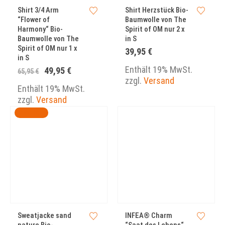
Shirt 3/4 Arm
Shirt Herzstück Bio-
“Flower of
Baumwolle von The
Harmony“ Bio-
Spirit of OM nur 2 x
Baumwolle von The
in S
Spirit of OM nur 1 x
39,95
€
in S
Enthält 19% MwSt.
Ursprünglicher
Aktueller
49,95
€
65,95
€
Preis
Preis
zzgl.
Versand
war:
ist:
Enthält 19% MwSt.
65,95 €
49,95 €.
zzgl.
Versand
ANGEBOT
Sweatjacke sand
INFEA® Charm