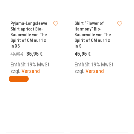
Pyjama-Longsleeve
Shirt “Flower of
Shirt apricot Bio-
Harmony“ Bio-
Baumwolle von The
Baumwolle von The
Spirit of OM nur 1 x
Spirit of OM nur 1 x
in XS
in S
Ursprünglicher
Aktueller
35,95
€
45,95
€
49,95
€
Preis
Preis
war:
ist:
Enthält 19% MwSt.
Enthält 19% MwSt.
49,95 €
35,95 €.
zzgl.
Versand
zzgl.
Versand
ANGEBOT