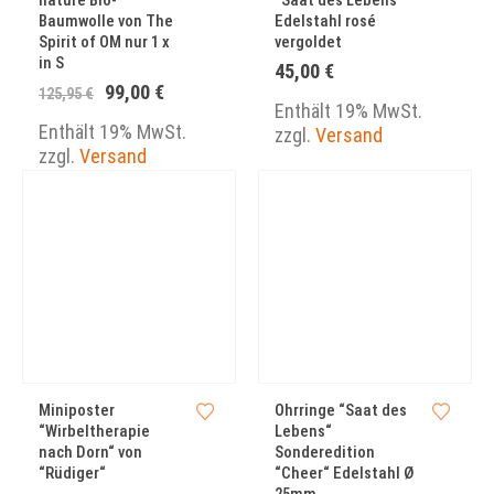
nature Bio-
“Saat des Lebens“
Baumwolle von The
Edelstahl rosé
Spirit of OM nur 1 x
vergoldet
in S
45,00
€
Ursprünglicher
Aktueller
99,00
€
125,95
€
Preis
Preis
Enthält 19% MwSt.
war:
ist:
Enthält 19% MwSt.
zzgl.
Versand
125,95 €
99,00 €.
zzgl.
Versand
Miniposter
Ohrringe “Saat des
“Wirbeltherapie
Lebens“
nach Dorn“ von
Sonderedition
“Rüdiger“
“Cheer“ Edelstahl Ø
25mm