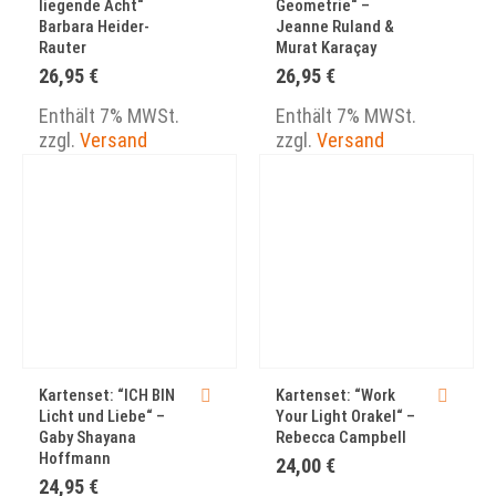
liegende Acht“
Geometrie“ –
Barbara Heider-
Jeanne Ruland &
Rauter
Murat Karaçay
26,95
€
26,95
€
Enthält 7% MWSt.
Enthält 7% MWSt.
zzgl.
Versand
zzgl.
Versand
Kartenset: “ICH BIN
Kartenset: “Work
Licht und Liebe“ –
Your Light Orakel“ –
Gaby Shayana
Rebecca Campbell
Hoffmann
24,00
€
24,95
€