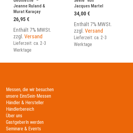
Geometrie“ –
Seele“ von
Jeanne Ruland &
Jacques Martel
Murat Karaçay
34,00
€
26,95
€
Enthält 7% MWSt.
Enthält 7% MWSt.
zzgl.
Versand
zzgl.
Versand
Lieferzeit: ca. 2-3
Lieferzeit: ca. 2-3
Werktage
Werktage
Messen, die wir besuchen
unsere EinsSein-Messen
Händler & Hersteller
Händlerbereich
Über uns
GastgeberIn werden
Seminare & Events