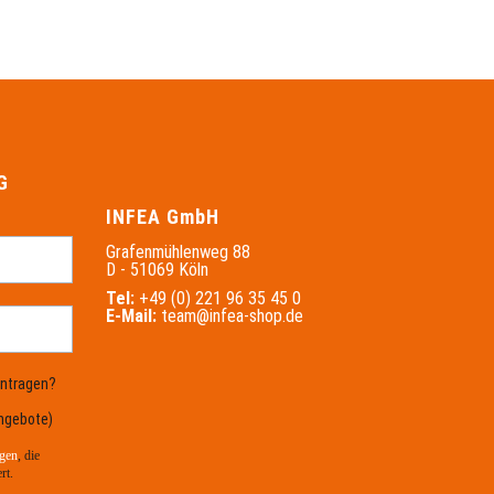
G
INFEA GmbH
Grafenmühlenweg 88
D - 51069 Köln
Tel:
+49 (0) 221 96 35 45 0
E-Mail:
team@infea-shop.de
intragen?
ngebote)
gen
, die
rt.