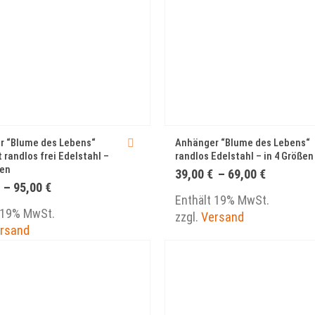
r “Blume des Lebens“
Anhänger “Blume des Lebens“
 randlos frei Edelstahl –
randlos Edelstahl – in 4 Größen
ßen
Preisspa
39,00
€
–
69,00
€
39,00 €
Preisspanne:
–
95,00
€
bis
65,00 €
Enthält 19% MwSt.
69,00 €
bis
 19% MwSt.
zzgl.
Versand
95,00 €
rsand