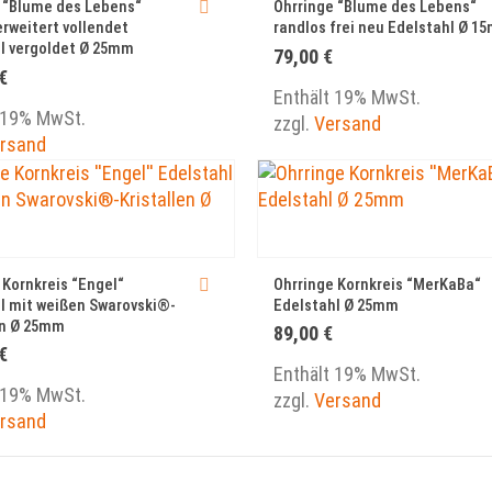
 “Blume des Lebens“
Ohrringe “Blume des Lebens“
erweitert vollendet
randlos frei neu Edelstahl Ø 1
l vergoldet Ø 25mm
79,00
€
€
Enthält 19% MwSt.
 19% MwSt.
zzgl.
Versand
rsand
 Kornkreis “Engel“
Ohrringe Kornkreis “MerKaBa“
l mit weißen Swarovski®-
Edelstahl Ø 25mm
en Ø 25mm
89,00
€
€
Enthält 19% MwSt.
 19% MwSt.
zzgl.
Versand
rsand