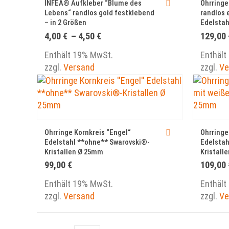
INFEA® Aufkleber “Blume des
Ohrringe
Lebens“ randlos gold festklebend
randlos 
– in 2 Größen
Edelstah
Preisspanne:
4,00
€
–
4,50
€
129,00
4,00 €
bis
Enthält 19% MwSt.
Enthält
4,50 €
zzgl.
Versand
zzgl.
Ve
Ohrringe Kornkreis “Engel“
Ohrringe
Edelstahl **ohne** Swarovski®-
Edelstah
Kristallen Ø 25mm
Kristall
99,00
€
109,00
Enthält 19% MwSt.
Enthält
zzgl.
Versand
zzgl.
Ve