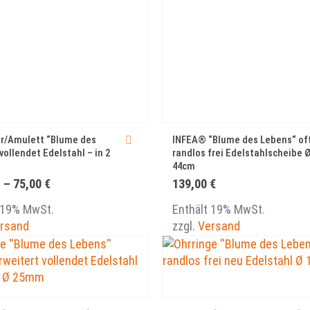
r/Amulett “Blume des
INFEA® “Blume des Lebens“ of
vollendet Edelstahl – in 2
randlos frei Edelstahlscheibe 
44cm
Preisspanne:
–
75,00
€
139,00
€
65,00 €
bis
 19% MwSt.
Enthält 19% MwSt.
75,00 €
rsand
zzgl.
Versand