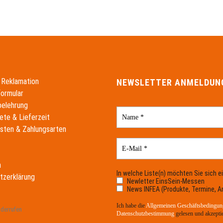
 Reklamation
NEWSLETTER ANMELDUN
formular
belehrung
ete & Lieferzeit
sten & Zahlungsarten
m
In welche Liste(n) möchten Sie sich e
tzerklärung
Newletter EinsSein-Messen
News INFEA (Produkte, Termine, A
Ich habe die
Allgemeinen Geschäftsbedingun
iderrufen
Datenschutzbestimmung
gelesen und akzeptie