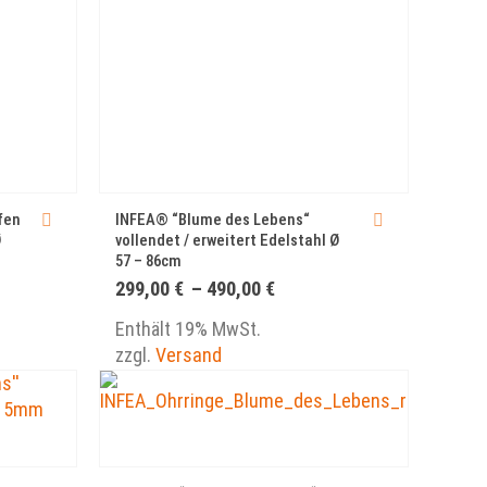
fen
INFEA® “Blume des Lebens“
Ø
vollendet / erweitert Edelstahl Ø
57 – 86cm
Preisspanne:
299,00
€
–
490,00
€
299,00 €
bis
Enthält 19% MwSt.
490,00 €
zzgl.
Versand