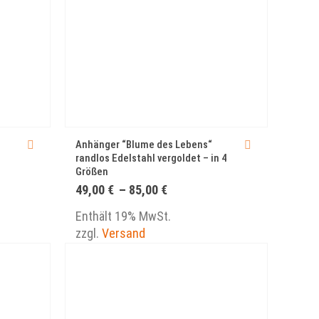
Anhänger “Blume des Lebens“
randlos Edelstahl vergoldet – in 4
Größen
nne:
Preisspanne:
49,00
€
–
85,00
€
49,00 €
bis
Enthält 19% MwSt.
85,00 €
zzgl.
Versand