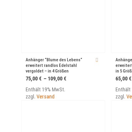
Anhänger “Blume des Lebens“
Anhänge
erweitert randlos Edelstahl
erweitert
vergoldet – in 4 Größen
in 5 Grö
Preisspanne:
75,00
€
–
109,00
€
65,00
€
75,00 €
bis
Enthält 19% MwSt.
Enthält
109,00 €
zzgl.
Versand
zzgl.
Ve