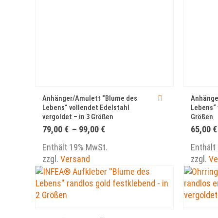
Anhänger/Amulett “Blume des
Anhänge
Lebens“ vollendet Edelstahl
Lebens“ 
vergoldet – in 3 Größen
Größen
Preisspanne:
79,00
€
–
99,00
€
65,00
€
79,00 €
bis
Enthält 19% MwSt.
Enthält
99,00 €
zzgl.
Versand
zzgl.
Ve