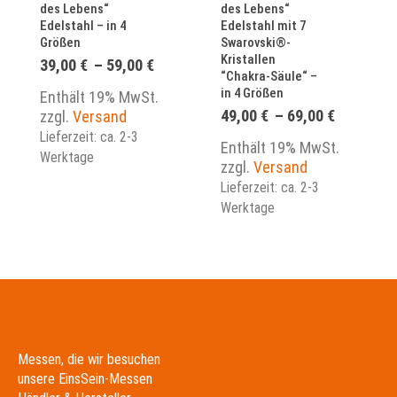
des Lebens“
des Lebens“
Edelstahl – in 4
Edelstahl mit 7
Größen
Swarovski®-
Kristallen
Preisspanne:
39,00
€
–
59,00
€
“Chakra-Säule“ –
39,00 €
in 4 Größen
bis
Enthält 19% MwSt.
59,00 €
Preisspa
49,00
€
–
69,00
€
zzgl.
Versand
49,00 €
Lieferzeit: ca. 2-3
bis
Enthält 19% MwSt.
Werktage
69,00 €
zzgl.
Versand
Lieferzeit: ca. 2-3
Werktage
Messen, die wir besuchen
unsere EinsSein-Messen