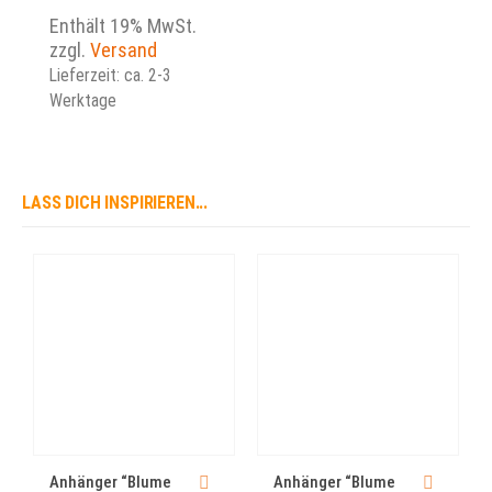
99,00 €
bis
Enthält 19% MwSt.
159,00 €
zzgl.
Versand
Lieferzeit: ca. 2-3
Werktage
LASS DICH INSPIRIEREN...
Dieses Produkt weist mehrere Varianten auf. Die Optionen können auf der Produktseite gewählt werden
Dieses Produkt weist mehrere Varianten auf. Die Optionen können auf der Produktseite gewählt werden
Dieses Produkt we
Anhänger “Blume
Anhänger “Blume