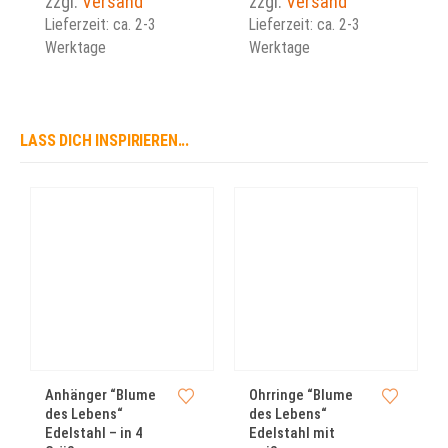
zzgl.
Versand
zzgl.
Versand
Lieferzeit: ca. 2-3
Lieferzeit: ca. 2-3
Werktage
Werktage
LASS DICH INSPIRIEREN...
Dieses Produkt weist mehrere Varianten auf. Die Optionen können auf der Produktseite gewählt werden
Dieses Produkt weist mehrere Varianten auf. Die Optionen können auf der Produktseite gewählt werden
Dieses Produkt we
Anhänger “Blume
Ohrringe “Blume
des Lebens“
des Lebens“
Edelstahl – in 4
Edelstahl mit