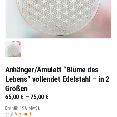
Anhänger/Amulett “Blume des
Lebens“ vollendet Edelstahl – in 2
Größen
Preisspanne:
65,00
€
–
75,00
€
65,00 €
Enthält 19% MwSt.
bis
zzgl.
Versand
75,00 €