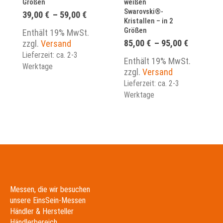
Größen
weißen
Swarovski®-
Preisspanne:
39,00
€
–
59,00
€
Kristallen – in 2
39,00 €
Größen
bis
Enthält 19% MwSt.
59,00 €
Preisspa
85,00
€
–
95,00
€
zzgl.
Versand
85,00 €
Lieferzeit: ca. 2-3
bis
Enthält 19% MwSt.
Werktage
95,00 €
zzgl.
Versand
Lieferzeit: ca. 2-3
Werktage
Messen, die wir besuchen
unsere EinsSein-Messen
Händler & Hersteller
Händlerbereich