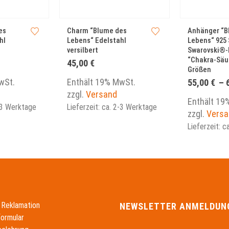
Dieses Produkt weist mehrere Varianten auf. Die Optionen können auf der Produktseite gewählt werden
es
Charm “Blume des
Anhänger “B
hl
Lebens“ Edelstahl
Lebens“ 925 
versilbert
Swarovski®-K
“Chakra-Säul
45,00
€
Größen
wSt.
Enthält 19% MwSt.
55,00
€
–
zzgl.
Versand
Enthält 19
2-3 Werktage
Lieferzeit: ca. 2-3 Werktage
zzgl.
Versa
Lieferzeit: 
 Reklamation
NEWSLETTER ANMELDUN
formular