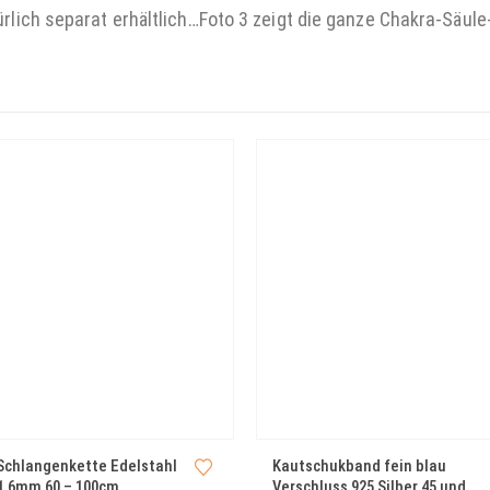
rlich separat erhältlich…Foto 3 zeigt die ganze Chakra-Säule
Schlangenkette Edelstahl
Kautschukband fein blau
 1,6mm 60 – 100cm
Verschluss 925 Silber 45 und