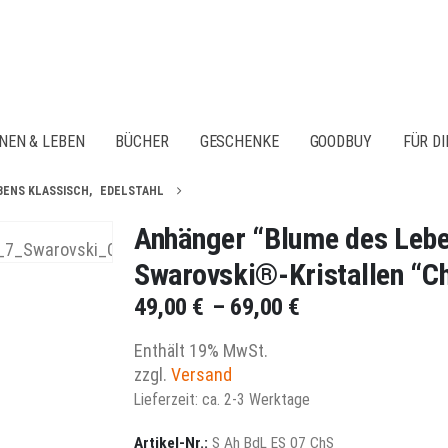
NEN & LEBEN
BÜCHER
GESCHENKE
GOODBUY
FÜR DI
BENS KLASSISCH
,
EDELSTAHL
Anhänger “Blume des Lebe
Swarovski®-Kristallen “Ch
Preisspanne:
49,00
€
–
69,00
€
49,00 €
Enthält 19% MwSt.
bis
zzgl.
Versand
69,00 €
Lieferzeit: ca. 2-3 Werktage
Artikel-Nr.:
S Ah BdL ES 07 ChS