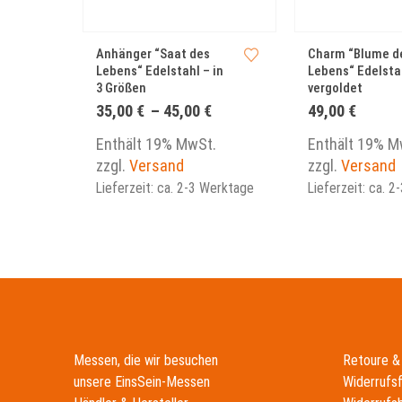
Dieses Produkt weist mehrere Varianten auf. Die Optionen können auf der Produktseite gewählt werden
Anhänger “Saat des
Charm “Blume d
Lebens“ Edelstahl – in
Lebens“ Edelsta
3 Größen
vergoldet
Preisspanne:
35,00
€
–
45,00
€
49,00
€
35,00 €
bis
Enthält 19% MwSt.
Enthält 19% M
45,00 €
zzgl.
Versand
zzgl.
Versand
Lieferzeit: ca. 2-3 Werktage
Lieferzeit: ca. 
Messen, die wir besuchen
Retoure &
unsere EinsSein-Messen
Widerrufs