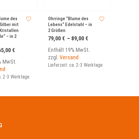
Dieses Produkt weist mehrere Varianten auf. Die Optionen können auf der Produktseite gewählt werden
lume des
Ohrringe “Blume des
Anhänger
Silber mit
Lebens“ Edelstahl – in
Kugel “B
ristallen
2 Größen
Lebens“ 
e“ – in 2
rhodinier
Preisspanne:
79,00
€
–
89,00
€
Anlaufsc
79,00 €
bis
Preisspanne:
Enthält 19% MwSt.
65,00
€
49,00
€
89,00 €
55,00 €
zzgl.
Versand
bis
% MwSt.
Enthält
Lieferzeit: ca. 2-3 Werktage
65,00 €
nd
zzgl.
Ve
ca. 2-3 Werktage
Lieferzei
G