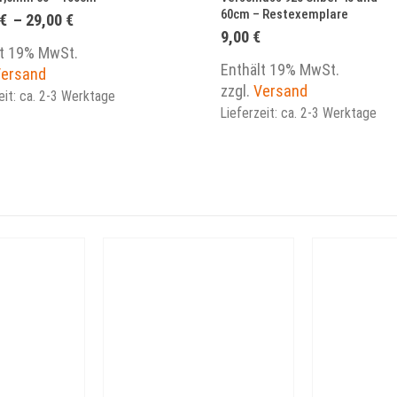
60cm – Restexemplare
Preisspanne:
€
–
29,00
€
19,00 €
9,00
€
bis
lt 19% MwSt.
29,00 €
Enthält 19% MwSt.
ersand
zzgl.
Versand
eit: ca. 2-3 Werktage
Lieferzeit: ca. 2-3 Werktage