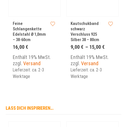
Feine
Kautschukband
Schlangenkette
schwarz
Edelstahl Ø 1,0mm
Verschluss 925
– 38-60cm
Silber 38 – 80cm
Preisspan
16,00
€
9,00
€
–
15,00
€
9,00 €
bis
Enthält 19% MwSt.
Enthält 19% MwSt.
15,00 €
zzgl.
Versand
zzgl.
Versand
Lieferzeit: ca. 2-3
Lieferzeit: ca. 2-3
Werktage
Werktage
LASS DICH INSPIRIEREN...