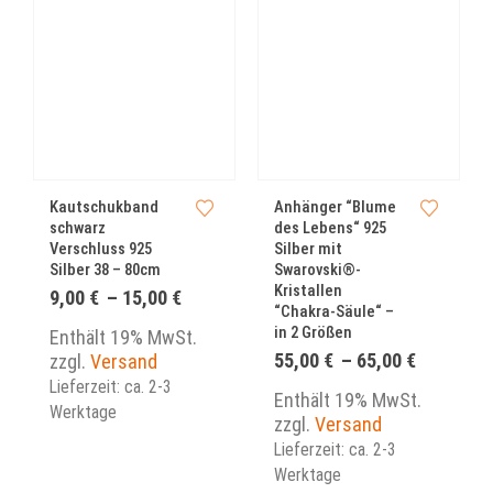
Dieses Produkt weist mehrere Varianten auf. Die Optionen können auf der Produktseite gewählt werden
Dieses Produkt weist mehrere Varianten auf. Die Optionen können auf der Produktseite gewählt werden
Dieses Produkt we
Kautschukband
Anhänger “Blume
schwarz
des Lebens“ 925
Verschluss 925
Silber mit
Silber 38 – 80cm
Swarovski®-
Kristallen
Preisspanne:
9,00
€
–
15,00
€
“Chakra-Säule“ –
9,00 €
in 2 Größen
bis
Enthält 19% MwSt.
15,00 €
Preisspa
55,00
€
–
65,00
€
zzgl.
Versand
55,00 €
Lieferzeit: ca. 2-3
bis
Enthält 19% MwSt.
Werktage
65,00 €
zzgl.
Versand
Lieferzeit: ca. 2-3
Werktage