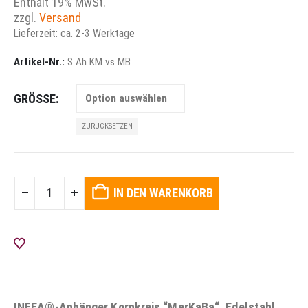
Enthält 19% MwSt.
bis
zzgl.
Versand
65,00 €
Lieferzeit: ca. 2-3 Werktage
Artikel-Nr.:
S Ah KM vs MB
GRÖSSE
ZURÜCKSETZEN
IN DEN WARENKORB
AUF DIE WUNSCHLISTE
INFEA®-Anhänger Kornkreis “MerKaBa“, Edelstahl