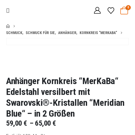
0
SCHMUCK
,
SCHMUCK FÜR SIE
,
ANHÄNGER
,
KORNKREIS “MERKABA“
Anhänger Kornkreis “MerKaBa“
Edelstahl versilbert mit
Swarovski®-Kristallen “Meridian
Blue“ – in 2 Größen
Preisspanne:
59,00
€
–
65,00
€
59,00 €