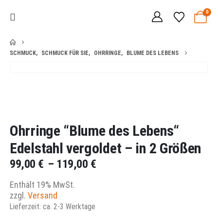
0
SCHMUCK
,
SCHMUCK FÜR SIE
,
OHRRINGE
,
BLUME DES LEBENS
Ohrringe “Blume des Lebens“
Edelstahl vergoldet – in 2 Größen
Preisspanne:
99,00
€
–
119,00
€
99,00 €
Enthält 19% MwSt.
bis
zzgl.
Versand
119,00 €
Lieferzeit: ca. 2-3 Werktage