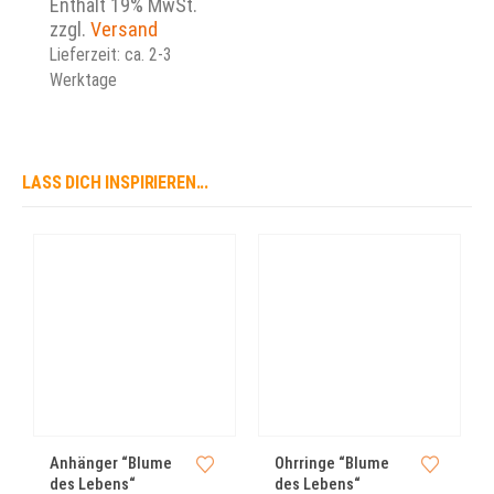
bis
Enthält 19% MwSt.
79,00 €
zzgl.
Versand
Lieferzeit: ca. 2-3
Werktage
LASS DICH INSPIRIEREN...
Dieses Produkt weist mehrere Varianten auf. Die Optionen können auf der Produktseite gewählt werden
Dieses Produkt weist mehrere Varianten auf. Die Optionen können auf der Produktseite gewählt werden
Anhänger “Blume
Ohrringe “Blume
des Lebens“
des Lebens“