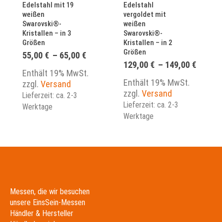
Edelstahl mit 19
Edelstahl
weißen
vergoldet mit
Swarovski®-
weißen
Kristallen – in 3
Swarovski®-
Größen
Kristallen – in 2
Größen
Preisspanne:
55,00
€
–
65,00
€
55,00 €
Preiss
129,00
€
–
149,00
€
bis
Enthält 19% MwSt.
129,00
65,00 €
bis
Enthält 19% MwSt.
zzgl.
Versand
149,00
zzgl.
Versand
Lieferzeit: ca. 2-3
Lieferzeit: ca. 2-3
Werktage
Werktage
Messen, die wir besuchen
unsere EinsSein-Messen
Händler & Hersteller