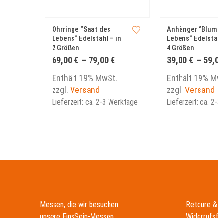
Dieses Produkt weist mehrere Varianten auf. Die Optionen können auf der Produktseite gewählt werden
Dieses Produkt weist mehrere Varianten auf. Die Optionen können auf der Produktseite gewählt werden
Ohrringe “Saat des
Anhänger “Blum
Lebens“ Edelstahl – in
Lebens“ Edelstah
2 Größen
4 Größen
Preisspanne:
69,00
€
–
79,00
€
39,00
€
–
59,
69,00 €
bis
Enthält 19% MwSt.
Enthält 19% M
79,00 €
zzgl.
Versand
zzgl.
Versand
Lieferzeit: ca. 2-3 Werktage
Lieferzeit: ca. 
Messen, die wir besuchen
Retoure &
unsere EinsSein-Messen
Widerrufs