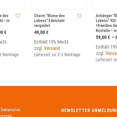
Dieses Produkt weist mehrere Varianten auf. Die Optionen können auf der Produktseite gewählt werden
e des
Charm “Blume des
Anhänger “B
l – in
Lebens“ Edelstahl
Lebens“ 925 
vergoldet
19 weißen S
Kristalle – i
Preisspanne:
00
€
49,00
€
39,00 €
59,00
€
–
bis
wSt.
Enthält 19% MwSt.
59,00 €
Enthält 19
zzgl.
Versand
zzgl.
Versa
2-3 Werktage
Lieferzeit: ca. 2-3 Werktage
Lieferzeit: 
 Reklamation
NEWSLETTER ANMELDUN
formular