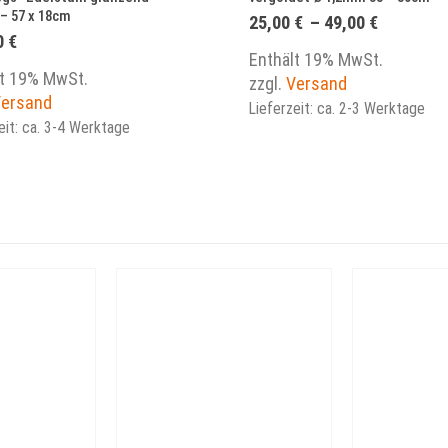
 – 57 x 18cm
Preisspa
25,00
€
–
49,00
€
25,00 €
0
€
bis
Enthält 19% MwSt.
49,00 €
lt 19% MwSt.
zzgl.
Versand
ersand
Lieferzeit: ca. 2-3 Werktage
eit: ca. 3-4 Werktage