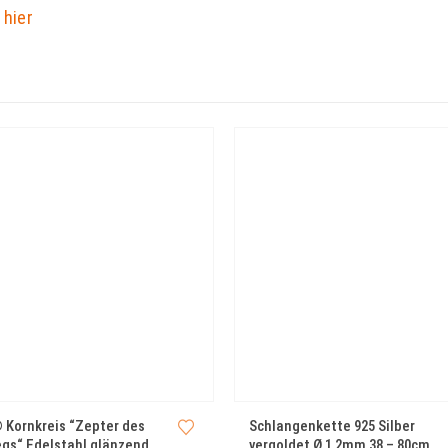
“
hier
 Kornkreis “Zepter des
Schlangenkette 925 Silber
egs“ Edelstahl glänzend
vergoldet Ø 1,2mm 38 – 80cm