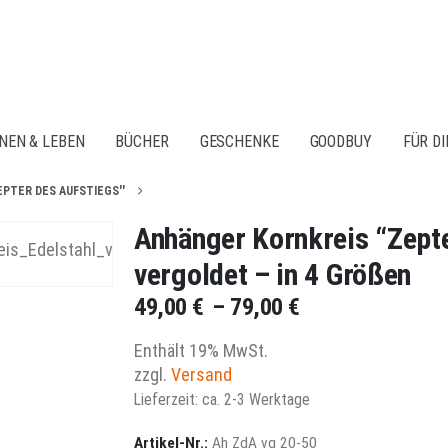
NEN & LEBEN
BÜCHER
GESCHENKE
GOODBUY
FÜR DI
EPTER DES AUFSTIEGS''
Anhänger Kornkreis “Zepte
vergoldet – in 4 Größen
Preisspanne:
49,00
€
–
79,00
€
49,00 €
Enthält 19% MwSt.
bis
zzgl.
Versand
79,00 €
Lieferzeit: ca. 2-3 Werktage
Artikel-Nr.:
Ah ZdA vg 20-50