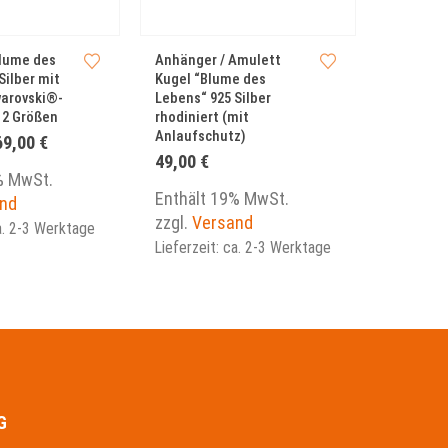
Dieses Produkt weist mehrere Varianten auf. Die Optionen können auf der Produktseite gewählt werden
lume des
Anhänger / Amulett
Anhänger
Silber mit
Kugel “Blume des
Lebens“ 
warovski®-
Lebens“ 925 Silber
7 weißen
n 2 Größen
rhodiniert (mit
Kristalle
Anlaufschutz)
Preisspanne:
69,00
€
45,00
€
59,00 €
49,00
€
bis
% MwSt.
Enthält
69,00 €
Enthält 19% MwSt.
nd
zzgl.
Ve
zzgl.
Versand
ca. 2-3 Werktage
Lieferzei
Lieferzeit: ca. 2-3 Werktage
G