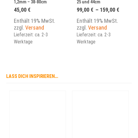
1,2mm – 38-80cm
25 und 44cm
Preissp
45,00
€
99,00
€
–
159,00
€
99,00 €
bis
Enthält 19% MwSt.
Enthält 19% MwSt.
159,00 
zzgl.
Versand
zzgl.
Versand
Lieferzeit: ca. 2-3
Lieferzeit: ca. 2-3
Werktage
Werktage
LASS DICH INSPIRIEREN...