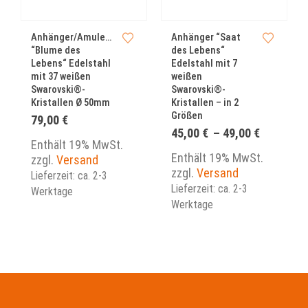
Dieses Produkt weist mehrere Varianten auf. Die Optionen können auf der Produktseite gewählt werden
Dieses Produkt we
Anhänger/Amulett
Anhänger “Saat
“Blume des
des Lebens“
Lebens“ Edelstahl
Edelstahl mit 7
mit 37 weißen
weißen
Swarovski®-
Swarovski®-
Kristallen Ø 50mm
Kristallen – in 2
Größen
79,00
€
Preisspa
45,00
€
–
49,00
€
Enthält 19% MwSt.
45,00 €
bis
Enthält 19% MwSt.
zzgl.
Versand
49,00 €
zzgl.
Versand
Lieferzeit: ca. 2-3
Lieferzeit: ca. 2-3
Werktage
Werktage