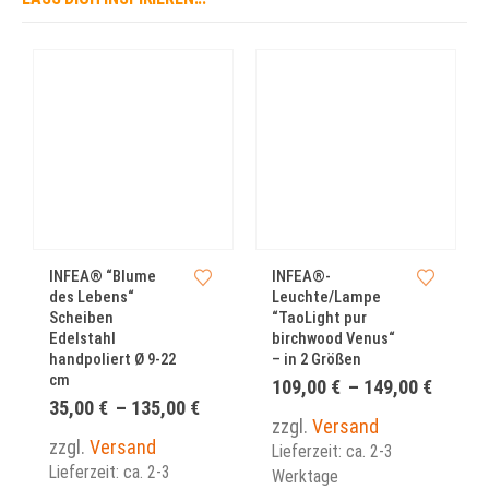
Dieses Produkt weist mehrere Varianten auf. Die Optionen können auf der Produktseite gewählt werden
Dieses Produkt weist mehrere Varianten auf. Die Optionen können auf der Produktseite gewählt werden
Dieses Produkt we
INFEA® “Blume
INFEA®-
des Lebens“
Leuchte/Lampe
Scheiben
“TaoLight pur
Edelstahl
birchwood Venus“
handpoliert Ø 9-22
– in 2 Größen
cm
Preiss
109,00
€
–
149,00
€
109,00
Preisspanne:
35,00
€
–
135,00
€
bis
35,00 €
zzgl.
Versand
149,00
bis
zzgl.
Versand
Lieferzeit: ca. 2-3
135,00 €
Lieferzeit: ca. 2-3
Werktage