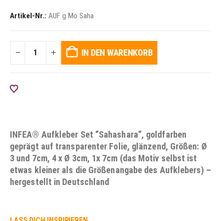
Artikel-Nr.:
AUF g Mo Saha
IN DEN WARENKORB
AUF DIE WUNSCHLISTE
INFEA® Aufkleber Set “Sahashara“, goldfarben
geprägt auf transparenter Folie, glänzend, Größen: Ø
3 und 7cm, 4 x Ø 3cm, 1x 7cm (das Motiv selbst ist
etwas kleiner als die Größenangabe des Aufklebers) –
hergestellt in Deutschland
LASS DICH INSPIRIEREN...