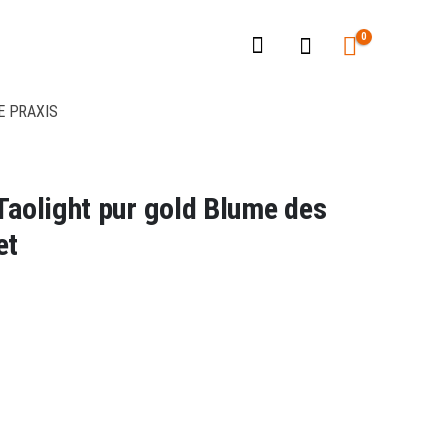
0
E PRAXIS
olight pur gold Blume des
et