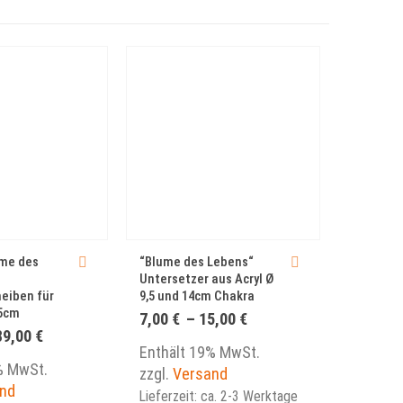
Dieses Produkt weist mehrere Varianten auf. Die Optionen können auf der Produktseite gewählt werden
Dieses Produkt weist mehrere Varianten auf. Die Optionen können auf der Produktseite gewählt werden
me des
“Blume des Lebens“
Frotteet
Untersetzer aus Acryl Ø
des Lebe
eiben für
9,5 und 14cm Chakra
koralle v
25cm
of OM“ –
Preisspanne:
7,00
€
–
15,00
€
7,00 €
Preisspanne:
89,00
€
16,95
€
bis
35,00 €
Enthält 19% MwSt.
15,00 €
bis
% MwSt.
Enthält
zzgl.
Versand
89,00 €
nd
zzgl.
Ve
Lieferzeit: ca. 2-3 Werktage