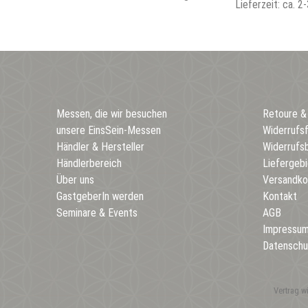
Lieferzeit: ca. 
Messen, die wir besuchen
Retoure &
unsere EinsSein-Messen
Widerrufs
Händler & Hersteller
Widerrufs
Händlerbereich
Liefergebi
Über uns
Versandko
GastgeberIn werden
Kontakt
Seminare & Events
AGB
Impressu
Datenschu
Vertrag w