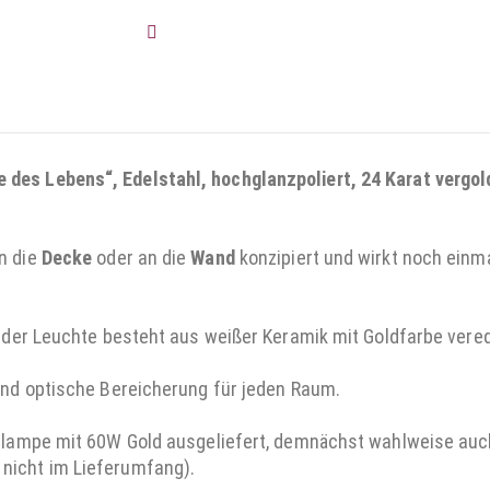
AUF DIE WUNSCHLISTE
des Lebens“, Edelstahl, hochglanzpoliert, 24 Karat vergold
n die
Decke
oder an die
Wand
konzipiert und wirkt noch einma
g der Leuchte besteht aus weißer Keramik mit Goldfarbe vered
und optische Bereicherung für jeden Raum.
ühlampe mit 60W Gold ausgeliefert, demnächst wahlweise auch
nicht im Lieferumfang).