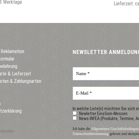
2-3 Werktage
Lieferzeit: 
 Reklamation
NEWSLETTER ANMELDUN
formular
belehrung
ete & Lieferzeit
sten & Zahlungsarten
m
In welche Liste(n) möchten Sie sich e
tzerklärung
Newletter EinsSein-Messen
News INFEA (Produkte, Termine, A
Ich habe die
Allgemeinen Geschäftsbedingun
iderrufen
Datenschutzbestimmung
gelesen und akzeptie