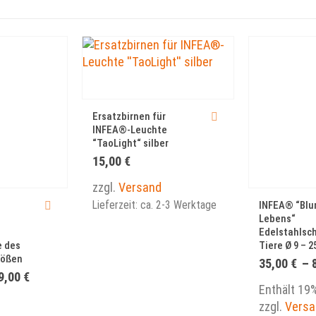
Dieses Produkt weist mehrere Varianten auf. Die Optionen können auf der Produktseite gewählt werden
Ersatzbirnen für
INFEA®-Leuchte
“TaoLight“ silber
15,00
€
Dieses Produkt weist mehrere Varianten auf. Die Optionen können auf der Produktseite gewählt werden
zzgl.
Versand
Lieferzeit: ca. 2-3 Werktage
INFEA® “Blu
Lebens“
Edelstahlsch
e des
Tiere Ø 9 – 
rößen
35,00
€
–
Preisspanne:
9,00
€
109,00 €
Enthält 19
bis
zzgl.
Versa
149,00 €