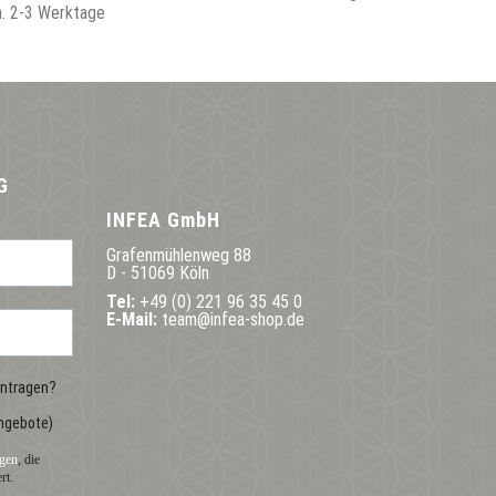
ca. 2-3 Werktage
Lieferzei
G
INFEA GmbH
Grafenmühlenweg 88
D - 51069 Köln
Tel:
+49 (0) 221 96 35 45 0
E-Mail:
team@infea-shop.de
intragen?
ngebote)
gen
, die
rt.