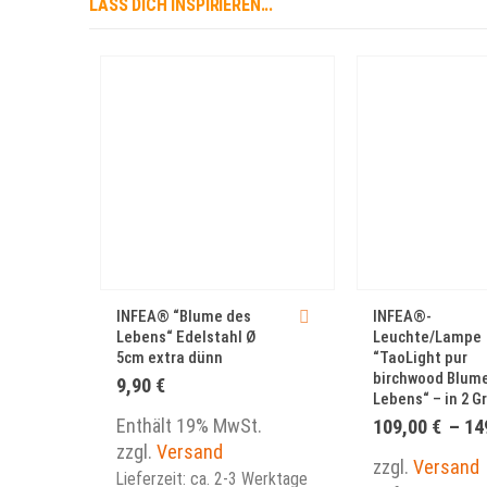
LASS DICH INSPIRIEREN...
Dieses Produkt weist mehrere Varianten auf. Die Optionen können auf der Produktseite gewählt werden
INFEA® “Blume des
INFEA®-
Lebens“ Edelstahl Ø
Leuchte/Lampe
5cm extra dünn
“TaoLight pur
birchwood Blum
9,90
€
Lebens“ – in 2 G
Enthält 19% MwSt.
109,00
€
–
14
zzgl.
Versand
zzgl.
Versand
Lieferzeit: ca. 2-3 Werktage