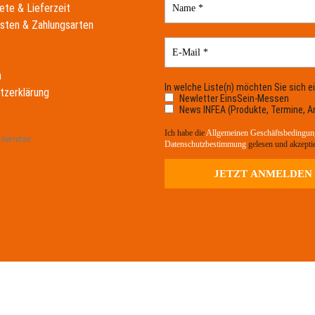
ete & Lieferzeit
sten & Zahlungsarten
m
In welche Liste(n) möchten Sie sich e
tzerklärung
Newletter EinsSein-Messen
News INFEA (Produkte, Termine, A
Ich habe die
Allgemeinen Geschäftsbedingun
iderrufen
Datenschutzbestimmung
gelesen und akzeptie