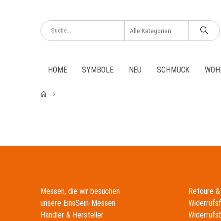
HOME
SYMBOLE
NEU
SCHMUCK
WOH
Messen, die wir besuchen
Retoure &
unsere EinsSein-Messen
Widerrufs
Händler & Hersteller
Widerrufs