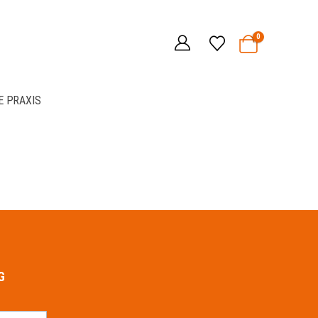
0
E PRAXIS
G