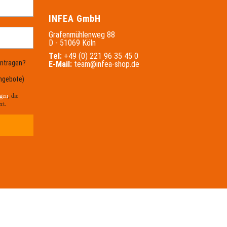
INFEA GmbH
Grafenmühlenweg 88
D - 51069 Köln
Tel:
+49 (0) 221 96 35 45 0
intragen?
E-Mail:
team@infea-shop.de
ngebote)
gen
, die
rt.