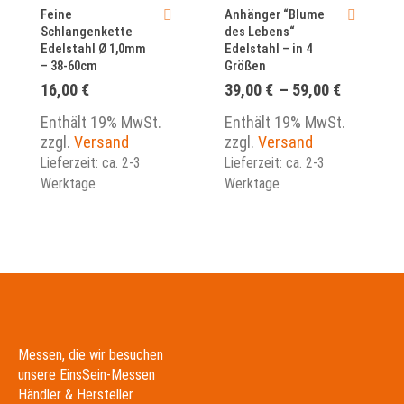
Feine
Anhänger “Blume
Schlangenkette
des Lebens“
Edelstahl Ø 1,0mm
Edelstahl – in 4
– 38-60cm
Größen
Preisspa
16,00
€
39,00
€
–
59,00
€
39,00 €
bis
Enthält 19% MwSt.
Enthält 19% MwSt.
59,00 €
zzgl.
Versand
zzgl.
Versand
Lieferzeit: ca. 2-3
Lieferzeit: ca. 2-3
Werktage
Werktage
Messen, die wir besuchen
unsere EinsSein-Messen
Händler & Hersteller